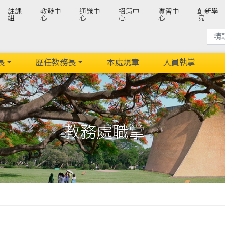
註課
教發中
通識中
招策中
實習中
創新學
組
心
心
心
心
院
長
歷任教務長
本處規章
人員執掌
教務處職掌