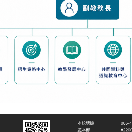
本校總機
| 886-
處本部
| #220