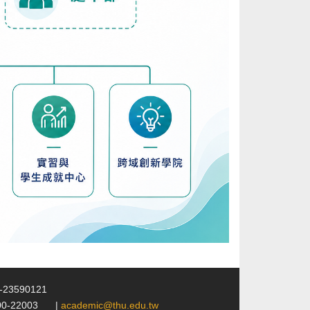
4-23590121
00-22003
|
academic@thu.edu.tw