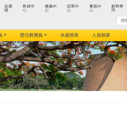
註課
教發中
通識中
招策中
實習中
創新學
組
心
心
心
心
院
長
歷任教務長
本處規章
人員執掌