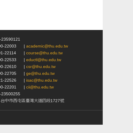
4-23590121
00-22003
|
academic@thu.edu.tw
01-22114
|
course@thu.edu.tw
00-22533
|
eductl@thu.edu.tw
00-22610
|
csr@thu.edu.tw
00-22705
|
ge@thu.edu.tw
21-22526
|
isac@thu.edu.tw
00-22201
|
cii@thu.edu.tw
4-23500255
24台中市西屯區臺灣大道四段1727號