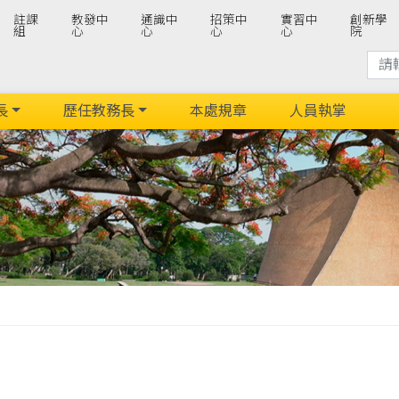
註課
教發中
通識中
招策中
實習中
創新學
組
心
心
心
心
院
長
歷任教務長
本處規章
人員執掌