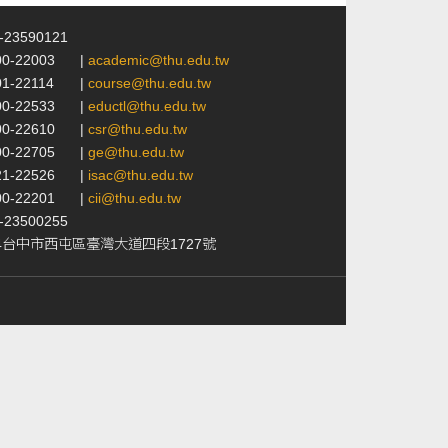
4-23590121
00-22003
|
academic@thu.edu.tw
01-22114
|
course@thu.edu.tw
00-22533
|
eductl@thu.edu.tw
00-22610
|
csr@thu.edu.tw
00-22705
|
ge@thu.edu.tw
21-22526
|
isac@thu.edu.tw
00-22201
|
cii@thu.edu.tw
4-23500255
24台中市西屯區臺灣大道四段1727號