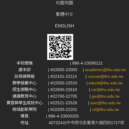
校園地圖
繁體中文
ENGLISH
本校總機
| 886-4-23590121
處本部
| #22000-22003
|
academic@thu.edu.tw
註冊課務組
| #22101-22114
|
course@thu.edu.tw
教學發展中心
| #22500-22533
|
eductl@thu.edu.tw
招生策略中心
| #22600-22610
|
csr@thu.edu.tw
通識教育中心
| #22700-22705
|
ge@thu.edu.tw
實習與學生成就中心
| #22521-22526
|
isac@thu.edu.tw
跨域創新學院
| #22200-22201
|
cii@thu.edu.tw
傳真
| 886-4-23500255
地址
407224台中市西屯區臺灣大道四段1727號