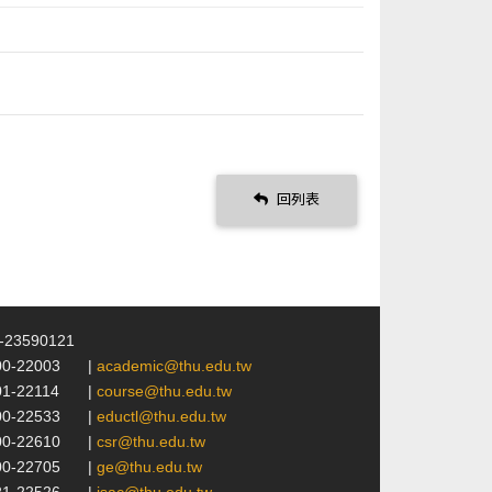
回列表
4-23590121
00-22003
|
academic@thu.edu.tw
01-22114
|
course@thu.edu.tw
00-22533
|
eductl@thu.edu.tw
00-22610
|
csr@thu.edu.tw
00-22705
|
ge@thu.edu.tw
21-22526
|
isac@thu.edu.tw