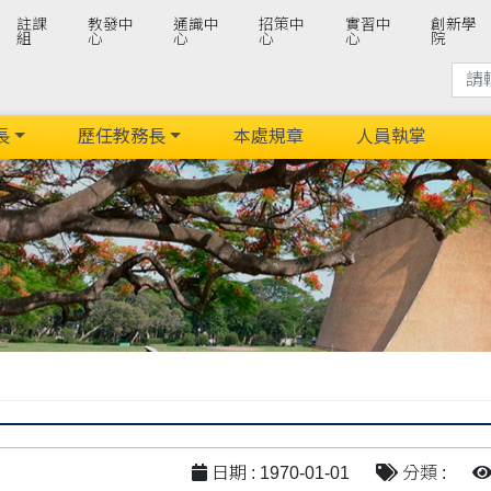
註課
教發中
通識中
招策中
實習中
創新學
組
心
心
心
心
院
長
歷任教務長
本處規章
人員執掌
日期 : 1970-01-01
分類 :