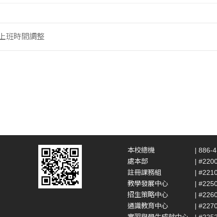
假上班時間調整
本校總機
| 886-
處本部
| #220
註冊課務組
| #221
教學發展中心
| #225
招生策略中心
| #226
通識教育中心
| #227
實習與學生成就中心
| #225