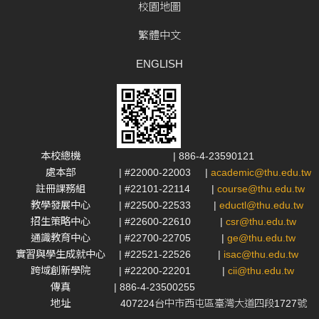
校園地圖
繁體中文
ENGLISH
本校總機
| 886-4-23590121
處本部
| #22000-22003
|
academic@thu.edu.tw
註冊課務組
| #22101-22114
|
course@thu.edu.tw
教學發展中心
| #22500-22533
|
eductl@thu.edu.tw
招生策略中心
| #22600-22610
|
csr@thu.edu.tw
通識教育中心
| #22700-22705
|
ge@thu.edu.tw
實習與學生成就中心
| #22521-22526
|
isac@thu.edu.tw
跨域創新學院
| #22200-22201
|
cii@thu.edu.tw
傳真
| 886-4-23500255
地址
407224台中市西屯區臺灣大道四段1727號