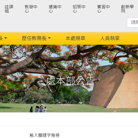
註課
教發中
通識中
招策中
實習中
創新學
組
心
心
心
心
院
長
歷任教務長
本處規章
人員執掌
處本部公告
輸入關鍵字搜尋