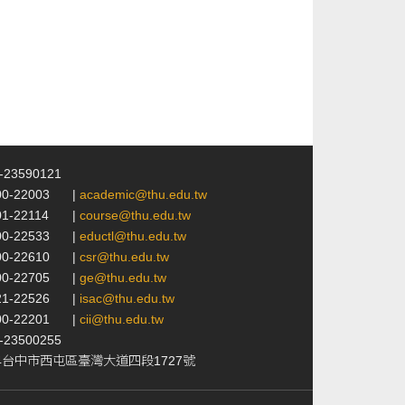
4-23590121
00-22003
|
academic@thu.edu.tw
01-22114
|
course@thu.edu.tw
00-22533
|
eductl@thu.edu.tw
00-22610
|
csr@thu.edu.tw
00-22705
|
ge@thu.edu.tw
21-22526
|
isac@thu.edu.tw
00-22201
|
cii@thu.edu.tw
4-23500255
24台中市西屯區臺灣大道四段1727號