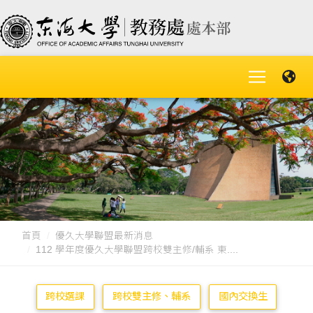
首頁
優久大學聯盟最新消息
112 學年度優久大學聯盟跨校雙主修/輔系 東....
跨校選課
跨校雙主修、輔系
國內交換生