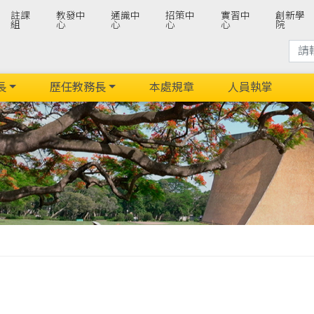
註課
教發中
通識中
招策中
實習中
創新學
組
心
心
心
心
院
長
歷任教務長
本處規章
人員執掌