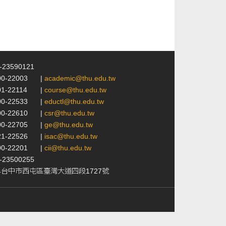
4-23590121
00-22003
|
academic@thu.edu.tw
01-22114
|
course@thu.edu.tw
00-22533
|
eductl@thu.edu.tw
00-22610
|
csr@thu.edu.tw
00-22705
|
ge@thu.edu.tw
21-22526
|
isac@thu.edu.tw
00-22201
|
cii@thu.edu.tw
4-23500255
24台中市西屯區臺灣大道四段1727號