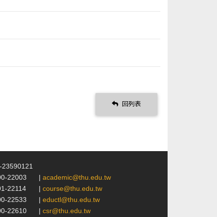
回列表
4-23590121
00-22003
|
academic@thu.edu.tw
01-22114
|
course@thu.edu.tw
00-22533
|
eductl@thu.edu.tw
00-22610
|
csr@thu.edu.tw