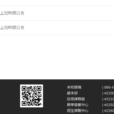
寒假上班時間公告
暑假上班時間公告
本校總機
| 886-
處本部
| #220
註冊課務組
| #221
教學發展中心
| #225
招生策略中心
| #226