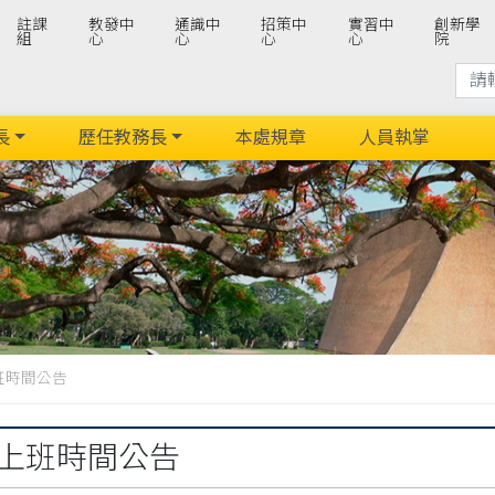
註課
教發中
通識中
招策中
實習中
創新學
組
心
心
心
心
院
長
歷任教務長
本處規章
人員執掌
上班時間公告
假上班時間公告