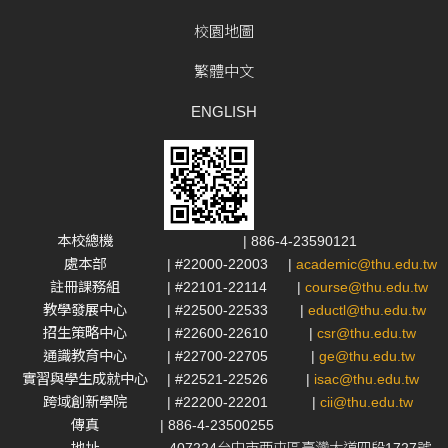
校園地圖
繁體中文
ENGLISH
本校總機
| 886-4-23590121
處本部
| #22000-22003
|
academic@thu.edu.tw
註冊課務組
| #22101-22114
|
course@thu.edu.tw
教學發展中心
| #22500-22533
|
eductl@thu.edu.tw
招生策略中心
| #22600-22610
|
csr@thu.edu.tw
通識教育中心
| #22700-22705
|
ge@thu.edu.tw
實習與學生成就中心
| #22521-22526
|
isac@thu.edu.tw
跨域創新學院
| #22200-22201
|
cii@thu.edu.tw
傳真
| 886-4-23500255
地址
407224台中市西屯區臺灣大道四段1727號