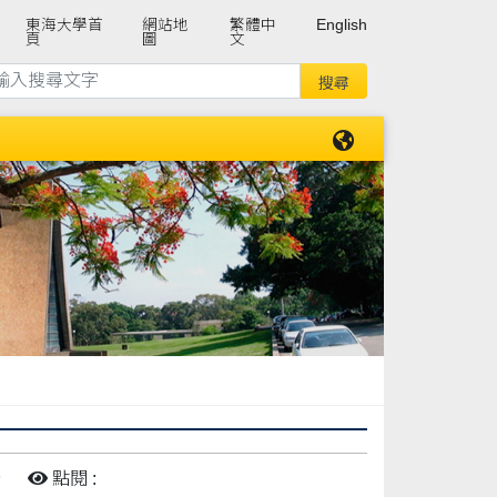
東海大學首
網站地
繁體中
English
頁
圖
文
告
點閱 :