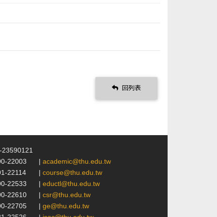
回列表
4-23590121
00-22003
|
academic@thu.edu.tw
01-22114
|
course@thu.edu.tw
00-22533
|
eductl@thu.edu.tw
00-22610
|
csr@thu.edu.tw
00-22705
|
ge@thu.edu.tw
21-22526
|
isac@thu.edu.tw