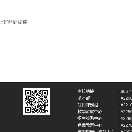
假上班時間調整
本校總機
| 886-
處本部
| #220
註冊課務組
| #221
教學發展中心
| #225
招生策略中心
| #226
通識教育中心
| #227
實習與學生成就中心
| #225