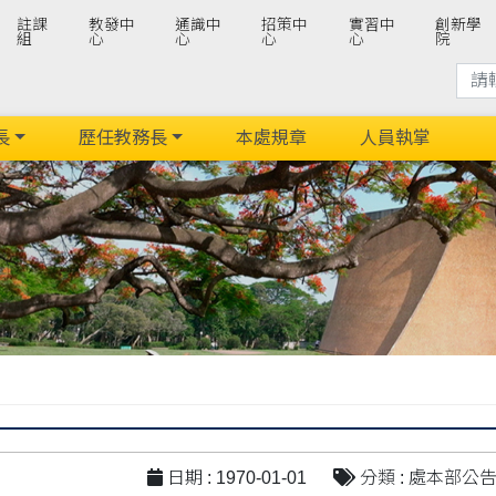
註課
教發中
通識中
招策中
實習中
創新學
組
心
心
心
心
院
長
歷任教務長
本處規章
人員執掌
日期 : 1970-01-01
分類 : 處本部公