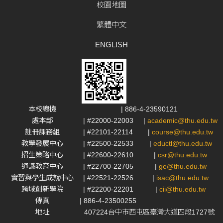
校園地圖
繁體中文
ENGLISH
本校總機
| 886-4-23590121
處本部
| #22000-22003
|
academic@thu.edu.tw
註冊課務組
| #22101-22114
|
course@thu.edu.tw
教學發展中心
| #22500-22533
|
eductl@thu.edu.tw
招生策略中心
| #22600-22610
|
csr@thu.edu.tw
通識教育中心
| #22700-22705
|
ge@thu.edu.tw
實習與學生成就中心
| #22521-22526
|
isac@thu.edu.tw
跨域創新學院
| #22200-22201
|
cii@thu.edu.tw
傳真
| 886-4-23500255
地址
407224台中市西屯區臺灣大道四段1727號