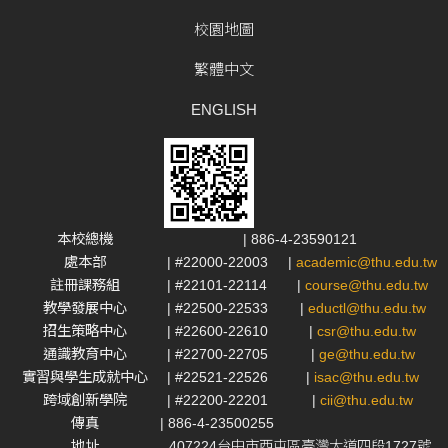
校園地圖
繁體中文
ENGLISH
本校總機
| 886-4-23590121
處本部
| #22000-22003
|
academic@thu.edu.tw
註冊課務組
| #22101-22114
|
course@thu.edu.tw
教學發展中心
| #22500-22533
|
eductl@thu.edu.tw
招生策略中心
| #22600-22610
|
csr@thu.edu.tw
通識教育中心
| #22700-22705
|
ge@thu.edu.tw
實習與學生成就中心
| #22521-22526
|
isac@thu.edu.tw
跨域創新學院
| #22200-22201
|
cii@thu.edu.tw
傳真
| 886-4-23500255
地址
407224台中市西屯區臺灣大道四段1727號