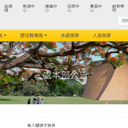
註課
教發中
通識中
招策中
實習中
創新學
組
心
心
心
心
院
長
歷任教務長
本處規章
人員執掌
處本部公告
輸入關鍵字搜尋