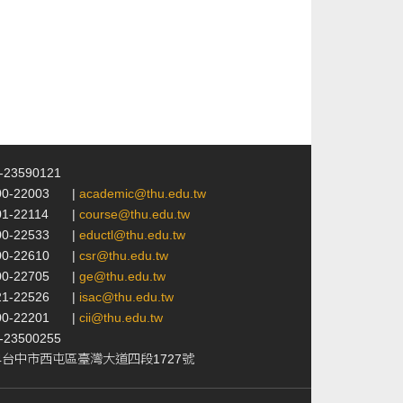
4-23590121
00-22003
|
academic@thu.edu.tw
01-22114
|
course@thu.edu.tw
00-22533
|
eductl@thu.edu.tw
00-22610
|
csr@thu.edu.tw
00-22705
|
ge@thu.edu.tw
21-22526
|
isac@thu.edu.tw
00-22201
|
cii@thu.edu.tw
4-23500255
24台中市西屯區臺灣大道四段1727號