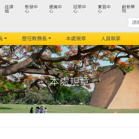
註課
教發中
通識中
招策中
實習中
創新學
組
心
心
心
心
院
長
歷任教務長
本處規章
人員執掌
本處規章