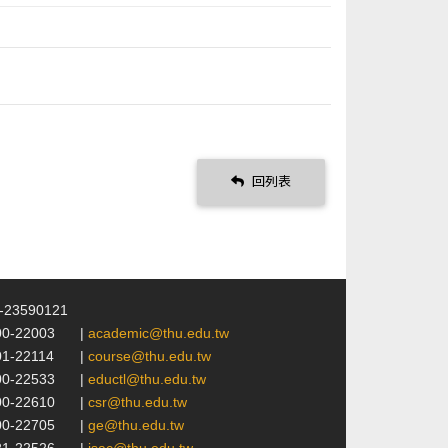
回列表
4-23590121
00-22003
|
academic@thu.edu.tw
01-22114
|
course@thu.edu.tw
00-22533
|
eductl@thu.edu.tw
00-22610
|
csr@thu.edu.tw
00-22705
|
ge@thu.edu.tw
21-22526
|
isac@thu.edu.tw