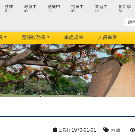
註課
教發中
通識中
招策中
實習中
創新學
組
心
心
心
心
院
長
歷任教務長
本處規章
人員執掌
日期 : 1970-01-01
分類 :