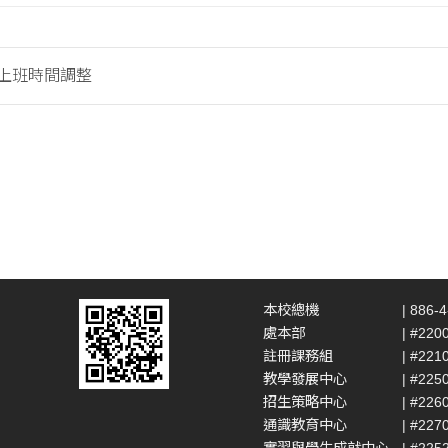
假上班時間調整
本校總機
| 886-
處本部
| #220
註冊課務組
| #221
教學發展中心
| #225
招生策略中心
| #226
通識教育中心
| #227
實習與學生成就中心
| #225