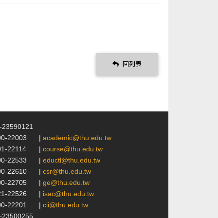
回列表
4-23590121
00-22003
|
academic@thu.edu.tw
01-22114
|
course@thu.edu.tw
00-22533
|
eductl@thu.edu.tw
00-22610
|
csr@thu.edu.tw
00-22705
|
ge@thu.edu.tw
21-22526
|
isac@thu.edu.tw
00-22201
|
cii@thu.edu.tw
4-23500255