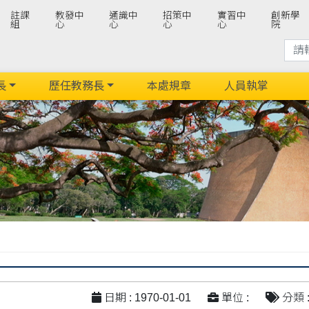
註課
教發中
通識中
招策中
實習中
創新學
組
心
心
心
心
院
長
歷任教務長
本處規章
人員執掌
日期 : 1970-01-01
單位 :
分類 