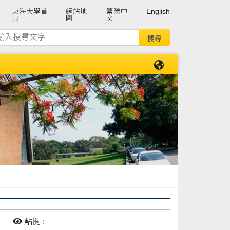
東海大學首
網站地
繁體中
English
頁
圖
文
:
點閱 :