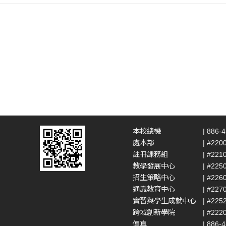
本校總機
| 886-
處本部
| #220
註冊課務組
| #221
教學發展中心
| #225
招生策略中心
| #226
通識教育中心
| #227
實習與學生成就中心
| #225
跨域創新學院
| #222
傳真
| 886-