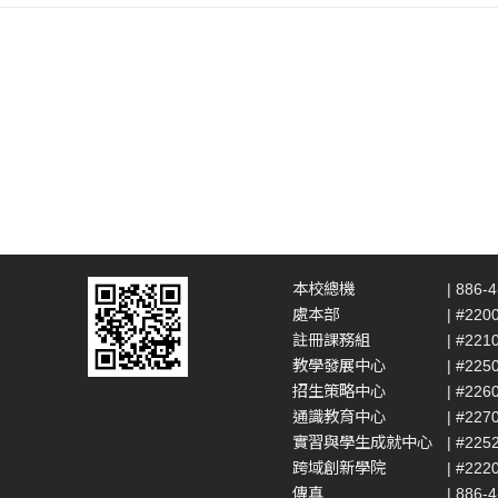
本校總機
| 886-
處本部
| #220
註冊課務組
| #221
教學發展中心
| #225
招生策略中心
| #226
通識教育中心
| #227
實習與學生成就中心
| #225
跨域創新學院
| #222
傳真
| 886-