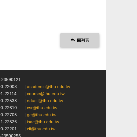
回列表
4-23590121
00-22003
|
academic@thu.edu.tw
01-22114
|
course@thu.edu.tw
00-22533
|
eductl@thu.edu.tw
00-22610
|
csr@thu.edu.tw
00-22705
|
ge@thu.edu.tw
21-22526
|
isac@thu.edu.tw
00-22201
|
cii@thu.edu.tw
4-23500255