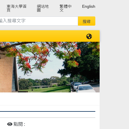
東海大學首
網站地
繁體中
English
頁
圖
文
:
點閱 :