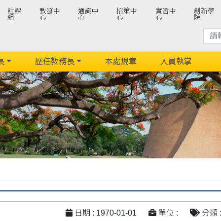
註課
教發中
通識中
招策中
實習中
創新學
組
心
心
心
心
院
長
歷任教務長
本處規章
人員執掌
日期 : 1970-01-01
單位 :
分類 