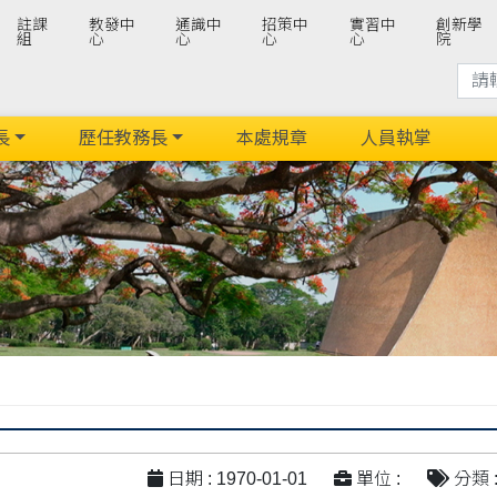
註課
教發中
通識中
招策中
實習中
創新學
組
心
心
心
心
院
長
歷任教務長
本處規章
人員執掌
日期 : 1970-01-01
單位 :
分類 