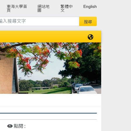
東海大學首
網站地
繁體中
English
頁
圖
文
:
點閱 :