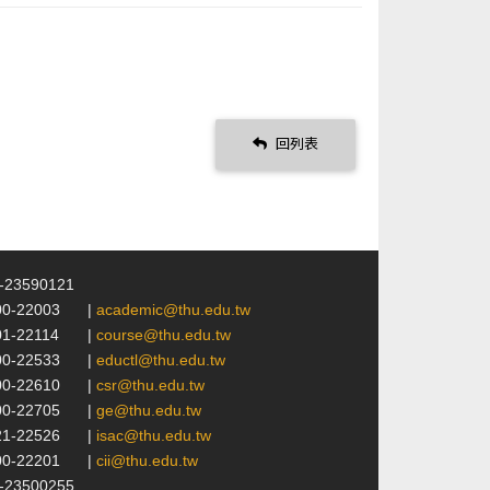
回列表
4-23590121
00-22003
|
academic@thu.edu.tw
01-22114
|
course@thu.edu.tw
00-22533
|
eductl@thu.edu.tw
00-22610
|
csr@thu.edu.tw
00-22705
|
ge@thu.edu.tw
21-22526
|
isac@thu.edu.tw
00-22201
|
cii@thu.edu.tw
4-23500255