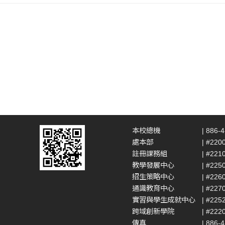
本校總機
| 886-
處本部
| #220
註冊課務組
| #221
教學發展中心
| #225
招生策略中心
| #226
通識教育中心
| #227
實習與學生成就中心
| #225
跨域創新學院
| #222
傳真
| 886-