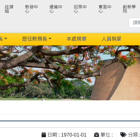
註課
教發中
通識中
招策中
實習中
創新學
組
心
心
心
心
院
長
歷任教務長
本處規章
人員執掌
日期 : 1970-01-01
單位 :
分類 