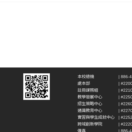
本校總機
| 886-
處本部
| #220
註冊課務組
| #221
教學發展中心
| #225
招生策略中心
| #226
通識教育中心
| #227
實習與學生成就中心
| #225
跨域創新學院
| #222
傳真
| 886-