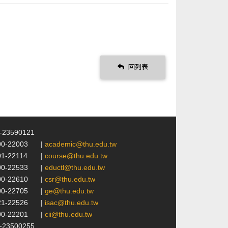
回列表
4-23590121
00-22003
|
academic@thu.edu.tw
01-22114
|
course@thu.edu.tw
00-22533
|
eductl@thu.edu.tw
00-22610
|
csr@thu.edu.tw
00-22705
|
ge@thu.edu.tw
21-22526
|
isac@thu.edu.tw
00-22201
|
cii@thu.edu.tw
4-23500255