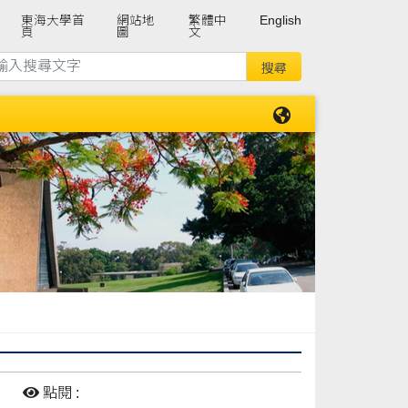
東海大學首
網站地
繁體中
English
頁
圖
文
:
點閱 :