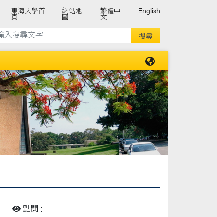
東海大學首
網站地
繁體中
English
頁
圖
文
:
點閱 :