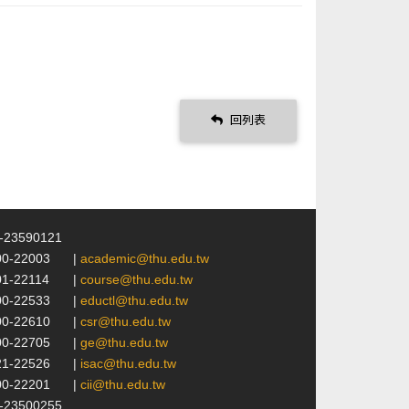
回列表
4-23590121
00-22003
|
academic@thu.edu.tw
01-22114
|
course@thu.edu.tw
00-22533
|
eductl@thu.edu.tw
00-22610
|
csr@thu.edu.tw
00-22705
|
ge@thu.edu.tw
21-22526
|
isac@thu.edu.tw
00-22201
|
cii@thu.edu.tw
4-23500255