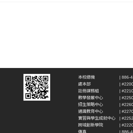
本校總機
| 886-
處本部
| #220
註冊課務組
| #221
教學發展中心
| #225
招生策略中心
| #226
通識教育中心
| #227
實習與學生成就中心
| #225
跨域創新學院
| #222
傳真
| 886-