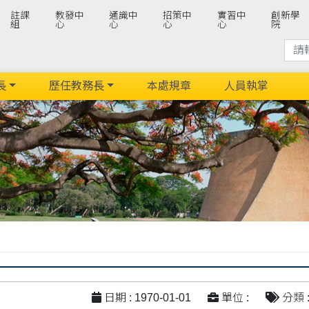
註課
教發中
通識中
招策中
實習中
創新學
組
心
心
心
心
院
長
歷任教務長
本處規章
人員執掌
日期 : 1970-01-01
單位 :
分類 