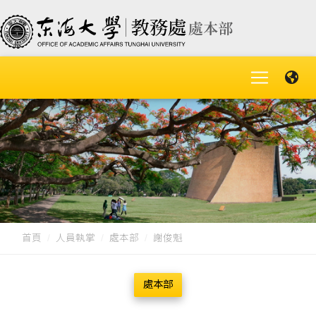
首頁
人員執掌
處本部
謝俊魁
處本部