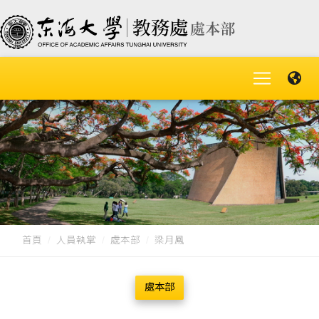
首頁
人員執掌
處本部
梁月鳳
處本部