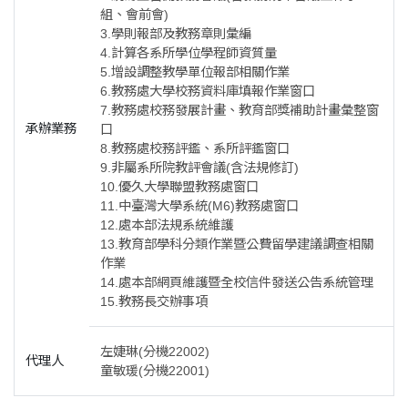
組、會前會)
3.學則報部及教務章則彙編
4.計算各系所學位學程師資質量
5.增設調整教學單位報部相關作業
6.教務處大學校務資料庫填報作業窗口
7.教務處校務發展計畫、教育部獎補助計畫彙整窗
承辦業務
口
8.教務處校務評鑑、系所評鑑窗口
9.非屬系所院教評會議(含法規修訂)
10.優久大學聯盟教務處窗口
11.中臺灣大學系統(M6)教務處窗口
12.處本部法規系統維護
13.教育部學科分類作業暨公費留學建議調查相關
作業
14.處本部網頁維護暨全校信件發送公告系統管理
15.教務長交辦事項
左婕琳(分機22002)
代理人
童敏瑗(分機22001)