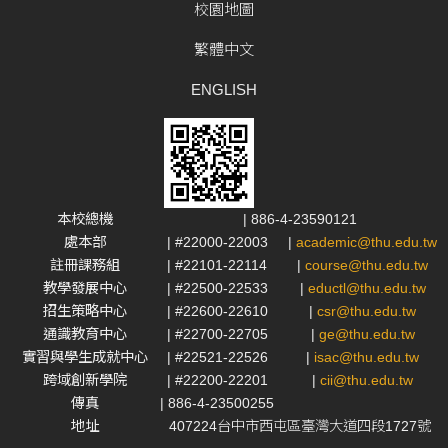
校園地圖
繁體中文
ENGLISH
本校總機
| 886-4-23590121
處本部
| #22000-22003
|
academic@thu.edu.tw
註冊課務組
| #22101-22114
|
course@thu.edu.tw
教學發展中心
| #22500-22533
|
eductl@thu.edu.tw
招生策略中心
| #22600-22610
|
csr@thu.edu.tw
通識教育中心
| #22700-22705
|
ge@thu.edu.tw
實習與學生成就中心
| #22521-22526
|
isac@thu.edu.tw
跨域創新學院
| #22200-22201
|
cii@thu.edu.tw
傳真
| 886-4-23500255
地址
407224台中市西屯區臺灣大道四段1727號