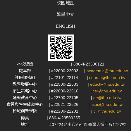
校園地圖
繁體中文
ENGLISH
本校總機
| 886-4-23590121
處本部
| #22000-22003
|
academic@thu.edu.tw
註冊課務組
| #22101-22114
|
course@thu.edu.tw
教學發展中心
| #22500-22533
|
eductl@thu.edu.tw
招生策略中心
| #22600-22610
|
csr@thu.edu.tw
通識教育中心
| #22700-22705
|
ge@thu.edu.tw
實習與學生成就中心
| #22521-22526
|
isac@thu.edu.tw
跨域創新學院
| #22200-22201
|
cii@thu.edu.tw
傳真
| 886-4-23500255
地址
407224台中市西屯區臺灣大道四段1727號