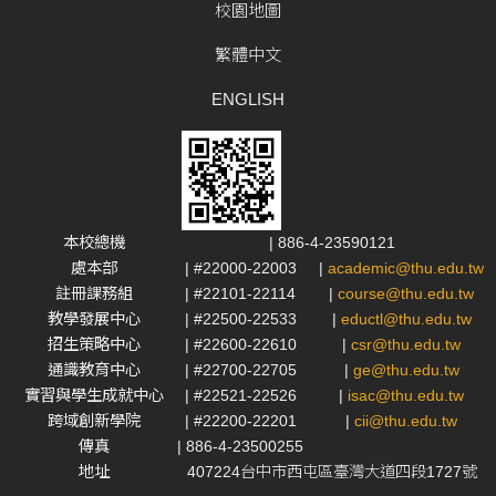
校園地圖
繁體中文
ENGLISH
本校總機
| 886-4-23590121
處本部
| #22000-22003
|
academic@thu.edu.tw
註冊課務組
| #22101-22114
|
course@thu.edu.tw
教學發展中心
| #22500-22533
|
eductl@thu.edu.tw
招生策略中心
| #22600-22610
|
csr@thu.edu.tw
通識教育中心
| #22700-22705
|
ge@thu.edu.tw
實習與學生成就中心
| #22521-22526
|
isac@thu.edu.tw
跨域創新學院
| #22200-22201
|
cii@thu.edu.tw
傳真
| 886-4-23500255
地址
407224台中市西屯區臺灣大道四段1727號