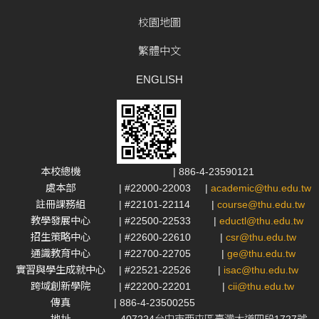
校園地圖
繁體中文
ENGLISH
本校總機
| 886-4-23590121
處本部
| #22000-22003
|
academic@thu.edu.tw
註冊課務組
| #22101-22114
|
course@thu.edu.tw
教學發展中心
| #22500-22533
|
eductl@thu.edu.tw
招生策略中心
| #22600-22610
|
csr@thu.edu.tw
通識教育中心
| #22700-22705
|
ge@thu.edu.tw
實習與學生成就中心
| #22521-22526
|
isac@thu.edu.tw
跨域創新學院
| #22200-22201
|
cii@thu.edu.tw
傳真
| 886-4-23500255
地址
407224台中市西屯區臺灣大道四段1727號