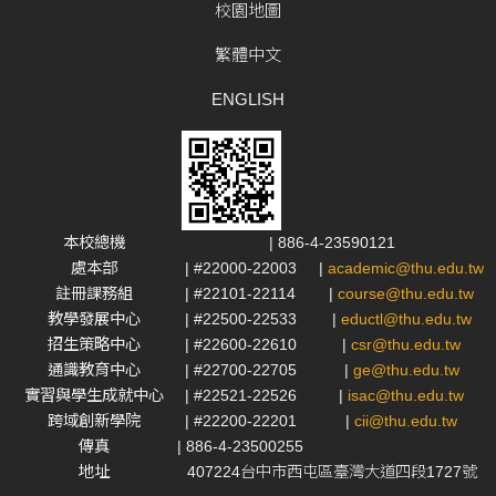
校園地圖
繁體中文
ENGLISH
本校總機
| 886-4-23590121
處本部
| #22000-22003
|
academic@thu.edu.tw
註冊課務組
| #22101-22114
|
course@thu.edu.tw
教學發展中心
| #22500-22533
|
eductl@thu.edu.tw
招生策略中心
| #22600-22610
|
csr@thu.edu.tw
通識教育中心
| #22700-22705
|
ge@thu.edu.tw
實習與學生成就中心
| #22521-22526
|
isac@thu.edu.tw
跨域創新學院
| #22200-22201
|
cii@thu.edu.tw
傳真
| 886-4-23500255
地址
407224台中市西屯區臺灣大道四段1727號