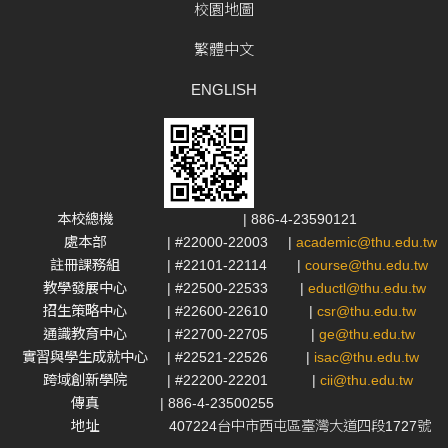
校園地圖
繁體中文
ENGLISH
本校總機
| 886-4-23590121
處本部
| #22000-22003
|
academic@thu.edu.tw
註冊課務組
| #22101-22114
|
course@thu.edu.tw
教學發展中心
| #22500-22533
|
eductl@thu.edu.tw
招生策略中心
| #22600-22610
|
csr@thu.edu.tw
通識教育中心
| #22700-22705
|
ge@thu.edu.tw
實習與學生成就中心
| #22521-22526
|
isac@thu.edu.tw
跨域創新學院
| #22200-22201
|
cii@thu.edu.tw
傳真
| 886-4-23500255
地址
407224台中市西屯區臺灣大道四段1727號