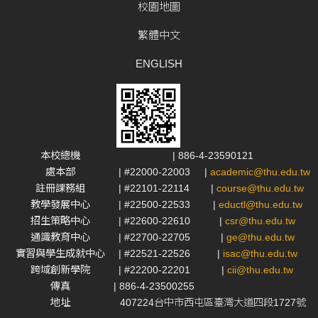
校園地圖
繁體中文
ENGLISH
本校總機
| 886-4-23590121
處本部
| #22000-22003
|
academic@thu.edu.tw
註冊課務組
| #22101-22114
|
course@thu.edu.tw
教學發展中心
| #22500-22533
|
eductl@thu.edu.tw
招生策略中心
| #22600-22610
|
csr@thu.edu.tw
通識教育中心
| #22700-22705
|
ge@thu.edu.tw
實習與學生成就中心
| #22521-22526
|
isac@thu.edu.tw
跨域創新學院
| #22200-22201
|
cii@thu.edu.tw
傳真
| 886-4-23500255
地址
407224台中市西屯區臺灣大道四段1727號