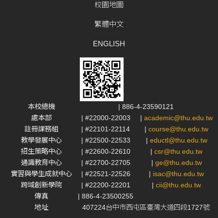
校園地圖
繁體中文
ENGLISH
本校總機
| 886-4-23590121
處本部
| #22000-22003
|
academic@thu.edu.tw
註冊課務組
| #22101-22114
|
course@thu.edu.tw
教學發展中心
| #22500-22533
|
eductl@thu.edu.tw
招生策略中心
| #22600-22610
|
csr@thu.edu.tw
通識教育中心
| #22700-22705
|
ge@thu.edu.tw
實習與學生成就中心
| #22521-22526
|
isac@thu.edu.tw
跨域創新學院
| #22200-22201
|
cii@thu.edu.tw
傳真
| 886-4-23500255
地址
407224台中市西屯區臺灣大道四段1727號