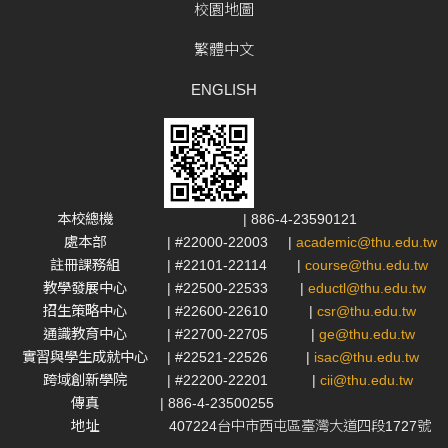
校園地圖
繁體中文
ENGLISH
本校總機
| 886-4-23590121
處本部
| #22000-22003
|
academic@thu.edu.tw
註冊課務組
| #22101-22114
|
course@thu.edu.tw
教學發展中心
| #22500-22533
|
eductl@thu.edu.tw
招生策略中心
| #22600-22610
|
csr@thu.edu.tw
通識教育中心
| #22700-22705
|
ge@thu.edu.tw
實習與學生成就中心
| #22521-22526
|
isac@thu.edu.tw
跨域創新學院
| #22200-22201
|
cii@thu.edu.tw
傳真
| 886-4-23500255
地址
407224台中市西屯區臺灣大道四段1727號