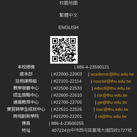
校園地圖
繁體中文
ENGLISH
本校總機
| 886-4-23590121
處本部
| #22000-22003
|
academic@thu.edu.tw
註冊課務組
| #22101-22114
|
course@thu.edu.tw
教學發展中心
| #22500-22533
|
eductl@thu.edu.tw
招生策略中心
| #22600-22610
|
csr@thu.edu.tw
通識教育中心
| #22700-22705
|
ge@thu.edu.tw
實習與學生成就中心
| #22521-22526
|
isac@thu.edu.tw
跨域創新學院
| #22200-22201
|
cii@thu.edu.tw
傳真
| 886-4-23500255
地址
407224台中市西屯區臺灣大道四段1727號