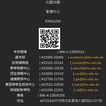
校園地圖
繁體中文
ENGLISH
本校總機
| 886-4-23590121
處本部
| #22000-22003
|
academic@thu.edu.tw
註冊課務組
| #22101-22114
|
course@thu.edu.tw
教學發展中心
| #22500-22533
|
eductl@thu.edu.tw
招生策略中心
| #22600-22610
|
csr@thu.edu.tw
通識教育中心
| #22700-22705
|
ge@thu.edu.tw
實習與學生成就中心
| #22521-22526
|
isac@thu.edu.tw
跨域創新學院
| #22200-22201
|
cii@thu.edu.tw
傳真
| 886-4-23500255
地址
407224台中市西屯區臺灣大道四段1727號