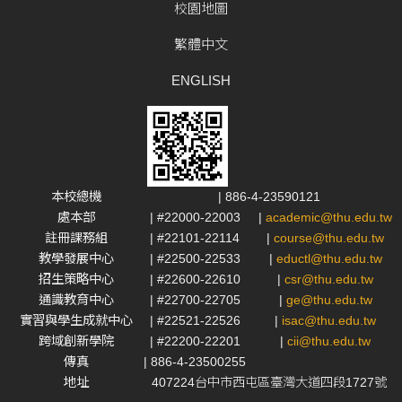
校園地圖
繁體中文
ENGLISH
本校總機
| 886-4-23590121
處本部
| #22000-22003
|
academic@thu.edu.tw
註冊課務組
| #22101-22114
|
course@thu.edu.tw
教學發展中心
| #22500-22533
|
eductl@thu.edu.tw
招生策略中心
| #22600-22610
|
csr@thu.edu.tw
通識教育中心
| #22700-22705
|
ge@thu.edu.tw
實習與學生成就中心
| #22521-22526
|
isac@thu.edu.tw
跨域創新學院
| #22200-22201
|
cii@thu.edu.tw
傳真
| 886-4-23500255
地址
407224台中市西屯區臺灣大道四段1727號