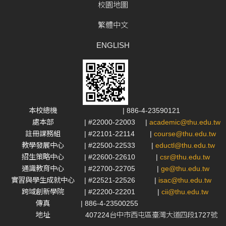
校園地圖
繁體中文
ENGLISH
本校總機
| 886-4-23590121
處本部
| #22000-22003
|
academic@thu.edu.tw
註冊課務組
| #22101-22114
|
course@thu.edu.tw
教學發展中心
| #22500-22533
|
eductl@thu.edu.tw
招生策略中心
| #22600-22610
|
csr@thu.edu.tw
通識教育中心
| #22700-22705
|
ge@thu.edu.tw
實習與學生成就中心
| #22521-22526
|
isac@thu.edu.tw
跨域創新學院
| #22200-22201
|
cii@thu.edu.tw
傳真
| 886-4-23500255
地址
407224台中市西屯區臺灣大道四段1727號