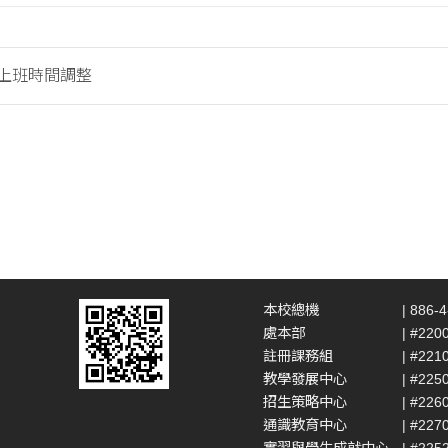
假上班時間調整
本校總機
| 886-
處本部
| #220
註冊課務組
| #221
教學發展中心
| #225
招生策略中心
| #226
通識教育中心
| #227
實習與學生成就中心
| #225