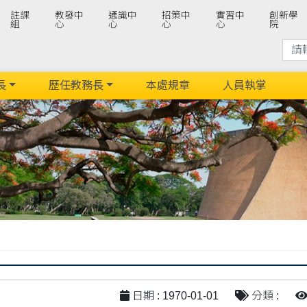
註課
教發中
通識中
招策中
實習中
創新學
組
心
心
心
心
院
長
歷任教務長
本處規章
人員執掌
日期 : 1970-01-01
分類 :