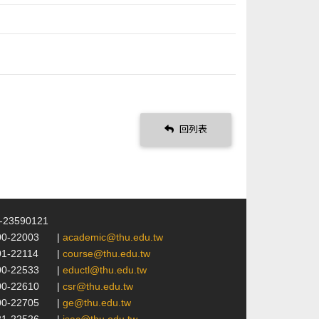
回列表
4-23590121
00-22003
|
academic@thu.edu.tw
01-22114
|
course@thu.edu.tw
00-22533
|
eductl@thu.edu.tw
00-22610
|
csr@thu.edu.tw
00-22705
|
ge@thu.edu.tw
21-22526
|
isac@thu.edu.tw