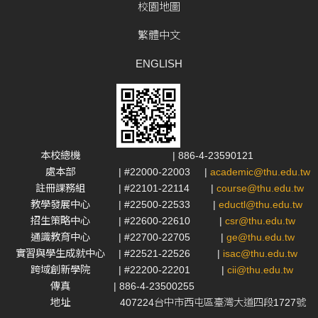
校園地圖
繁體中文
ENGLISH
本校總機
| 886-4-23590121
處本部
| #22000-22003
|
academic@thu.edu.tw
註冊課務組
| #22101-22114
|
course@thu.edu.tw
教學發展中心
| #22500-22533
|
eductl@thu.edu.tw
招生策略中心
| #22600-22610
|
csr@thu.edu.tw
通識教育中心
| #22700-22705
|
ge@thu.edu.tw
實習與學生成就中心
| #22521-22526
|
isac@thu.edu.tw
跨域創新學院
| #22200-22201
|
cii@thu.edu.tw
傳真
| 886-4-23500255
地址
407224台中市西屯區臺灣大道四段1727號