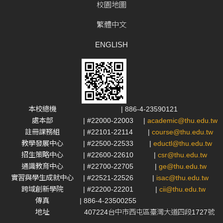
校園地圖
繁體中文
ENGLISH
本校總機
| 886-4-23590121
處本部
| #22000-22003
|
academic@thu.edu.tw
註冊課務組
| #22101-22114
|
course@thu.edu.tw
教學發展中心
| #22500-22533
|
eductl@thu.edu.tw
招生策略中心
| #22600-22610
|
csr@thu.edu.tw
通識教育中心
| #22700-22705
|
ge@thu.edu.tw
實習與學生成就中心
| #22521-22526
|
isac@thu.edu.tw
跨域創新學院
| #22200-22201
|
cii@thu.edu.tw
傳真
| 886-4-23500255
地址
407224台中市西屯區臺灣大道四段1727號