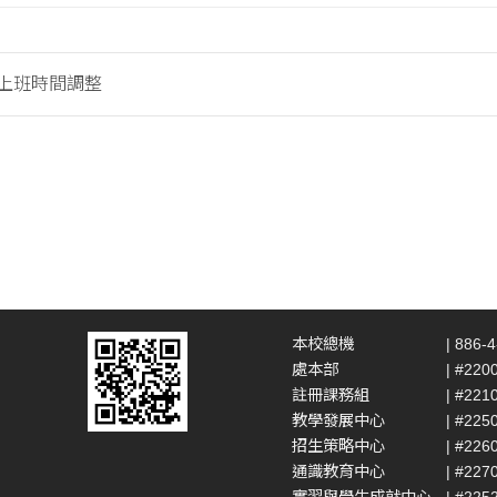
假上班時間調整
本校總機
| 886-
處本部
| #220
註冊課務組
| #221
教學發展中心
| #225
招生策略中心
| #226
通識教育中心
| #227
實習與學生成就中心
| #225