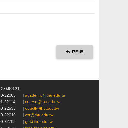
回列表
4-23590121
00-22003
|
academic@thu.edu.tw
01-22114
|
course@thu.edu.tw
00-22533
|
eductl@thu.edu.tw
00-22610
|
csr@thu.edu.tw
00-22705
|
ge@thu.edu.tw
21-22526
|
isac@thu.edu.tw