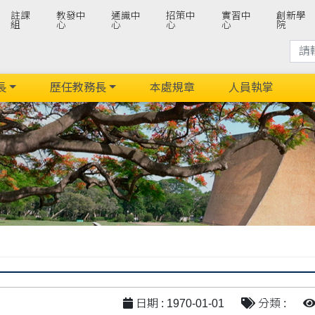
註課
教發中
通識中
招策中
實習中
創新學
組
心
心
心
心
院
長
歷任教務長
本處規章
人員執掌
日期 : 1970-01-01
分類 :