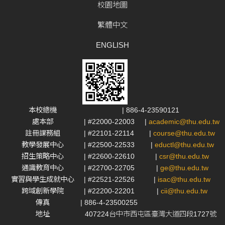
校園地圖
繁體中文
ENGLISH
本校總機
| 886-4-23590121
處本部
| #22000-22003
|
academic@thu.edu.tw
註冊課務組
| #22101-22114
|
course@thu.edu.tw
教學發展中心
| #22500-22533
|
eductl@thu.edu.tw
招生策略中心
| #22600-22610
|
csr@thu.edu.tw
通識教育中心
| #22700-22705
|
ge@thu.edu.tw
實習與學生成就中心
| #22521-22526
|
isac@thu.edu.tw
跨域創新學院
| #22200-22201
|
cii@thu.edu.tw
傳真
| 886-4-23500255
地址
407224台中市西屯區臺灣大道四段1727號