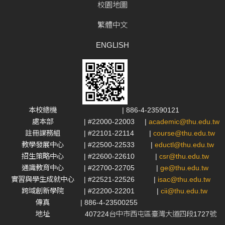
校園地圖
繁體中文
ENGLISH
本校總機
| 886-4-23590121
處本部
| #22000-22003
|
academic@thu.edu.tw
註冊課務組
| #22101-22114
|
course@thu.edu.tw
教學發展中心
| #22500-22533
|
eductl@thu.edu.tw
招生策略中心
| #22600-22610
|
csr@thu.edu.tw
通識教育中心
| #22700-22705
|
ge@thu.edu.tw
實習與學生成就中心
| #22521-22526
|
isac@thu.edu.tw
跨域創新學院
| #22200-22201
|
cii@thu.edu.tw
傳真
| 886-4-23500255
地址
407224台中市西屯區臺灣大道四段1727號