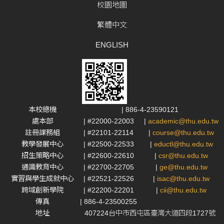
校園地圖
繁體中文
ENGLISH
本校總機
| 886-4-23590121
處本部
| #22000-22003
|
academic@thu.edu.tw
註冊課務組
| #22101-22114
|
course@thu.edu.tw
教學發展中心
| #22500-22533
|
eductl@thu.edu.tw
招生策略中心
| #22600-22610
|
csr@thu.edu.tw
通識教育中心
| #22700-22705
|
ge@thu.edu.tw
實習與學生成就中心
| #22521-22526
|
isac@thu.edu.tw
跨域創新學院
| #22200-22201
|
cii@thu.edu.tw
傳真
| 886-4-23500255
地址
407224台中市西屯區臺灣大道四段1727號