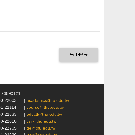
回列表
4-23590121
00-22003
|
academic@thu.edu.tw
01-22114
|
course@thu.edu.tw
00-22533
|
eductl@thu.edu.tw
00-22610
|
csr@thu.edu.tw
00-22705
|
ge@thu.edu.tw
21-22526
|
isac@thu.edu.tw