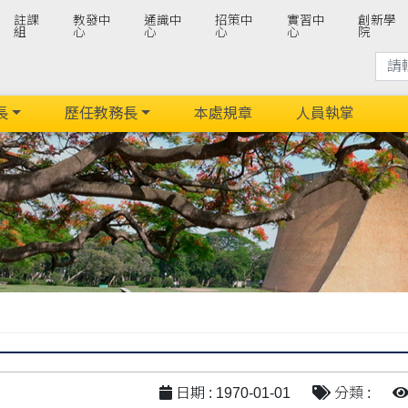
註課
教發中
通識中
招策中
實習中
創新學
組
心
心
心
心
院
長
歷任教務長
本處規章
人員執掌
日期 : 1970-01-01
分類 :