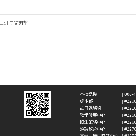
假上班時間調整
本校總機
| 886-
處本部
| #220
註冊課務組
| #221
教學發展中心
| #225
招生策略中心
| #226
通識教育中心
| #227
實習與學生成就中心
| #225