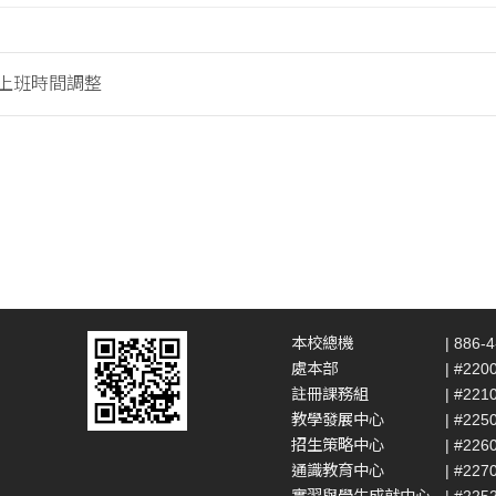
假上班時間調整
本校總機
| 886-
處本部
| #220
註冊課務組
| #221
教學發展中心
| #225
招生策略中心
| #226
通識教育中心
| #227
實習與學生成就中心
| #225