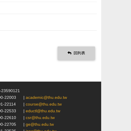
回列表
4-23590121
00-22003
|
academic@thu.edu.tw
01-22114
|
course@thu.edu.tw
00-22533
|
eductl@thu.edu.tw
00-22610
|
csr@thu.edu.tw
00-22705
|
ge@thu.edu.tw
21-22526
|
isac@thu.edu.tw