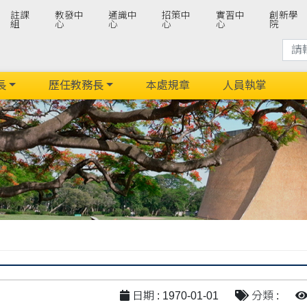
註課
教發中
通識中
招策中
實習中
創新學
組
心
心
心
心
院
長
歷任教務長
本處規章
人員執掌
日期 : 1970-01-01
分類 :