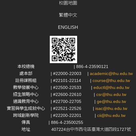
校園地圖
繁體中文
ENGLISH
本校總機
| 886-4-23590121
處本部
| #22000-22003
|
academic@thu.edu.tw
註冊課務組
| #22101-22114
|
course@thu.edu.tw
教學發展中心
| #22500-22533
|
eductl@thu.edu.tw
招生策略中心
| #22600-22610
|
csr@thu.edu.tw
通識教育中心
| #22700-22705
|
ge@thu.edu.tw
實習與學生成就中心
| #22521-22526
|
isac@thu.edu.tw
跨域創新學院
| #22200-22201
|
cii@thu.edu.tw
傳真
| 886-4-23500255
地址
407224台中市西屯區臺灣大道四段1727號