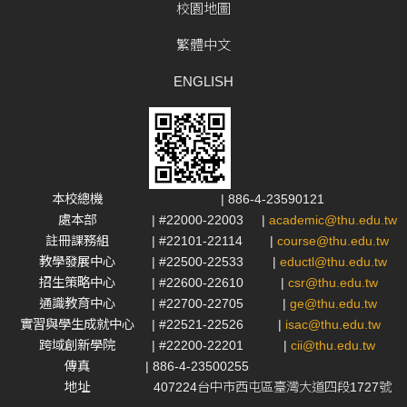
校園地圖
繁體中文
ENGLISH
本校總機
| 886-4-23590121
處本部
| #22000-22003
|
academic@thu.edu.tw
註冊課務組
| #22101-22114
|
course@thu.edu.tw
教學發展中心
| #22500-22533
|
eductl@thu.edu.tw
招生策略中心
| #22600-22610
|
csr@thu.edu.tw
通識教育中心
| #22700-22705
|
ge@thu.edu.tw
實習與學生成就中心
| #22521-22526
|
isac@thu.edu.tw
跨域創新學院
| #22200-22201
|
cii@thu.edu.tw
傳真
| 886-4-23500255
地址
407224台中市西屯區臺灣大道四段1727號