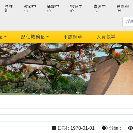
註課
教發中
通識中
招策中
實習中
創新學
組
心
心
心
心
院
長
歷任教務長
本處規章
人員執掌
日期 : 1970-01-01
分類 :