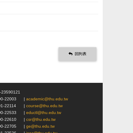
回列表
4-23590121
00-22003
|
academic@thu.edu.tw
01-22114
|
course@thu.edu.tw
00-22533
|
eductl@thu.edu.tw
00-22610
|
csr@thu.edu.tw
00-22705
|
ge@thu.edu.tw
21-22526
|
isac@thu.edu.tw