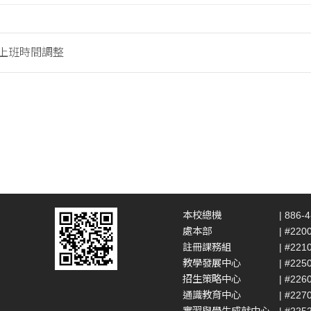
假上班時間調整
本校總機
| 886-
處本部
| #220
註冊課務組
| #221
教學發展中心
| #225
招生策略中心
| #226
通識教育中心
| #227
實習與學生成就中心
| #225