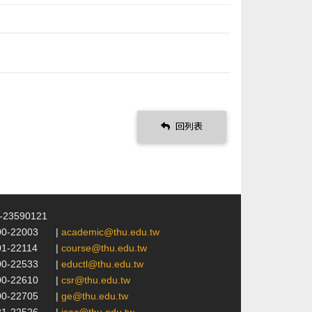
回列表
4-23590121
00-22003
|
academic@thu.edu.tw
01-22114
|
course@thu.edu.tw
00-22533
|
eductl@thu.edu.tw
00-22610
|
csr@thu.edu.tw
00-22705
|
ge@thu.edu.tw
21-22526
|
isac@thu.edu.tw