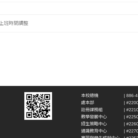
假上班時間調整
本校總機
| 886-
處本部
| #220
註冊課務組
| #221
教學發展中心
| #225
招生策略中心
| #226
通識教育中心
| #227
實習與學生成就中心
| #225