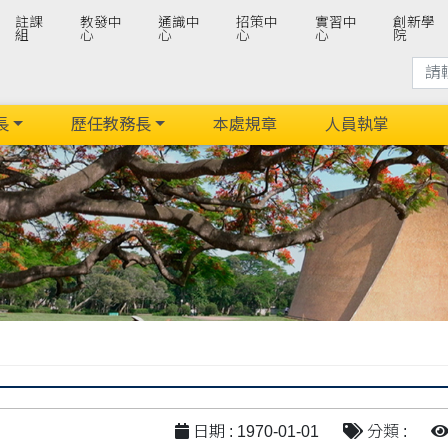
註課
教發中
通識中
招策中
實習中
創新學
組
心
心
心
心
院
長
歷任教務長
本處規章
人員執掌
日期 : 1970-01-01
分類 :